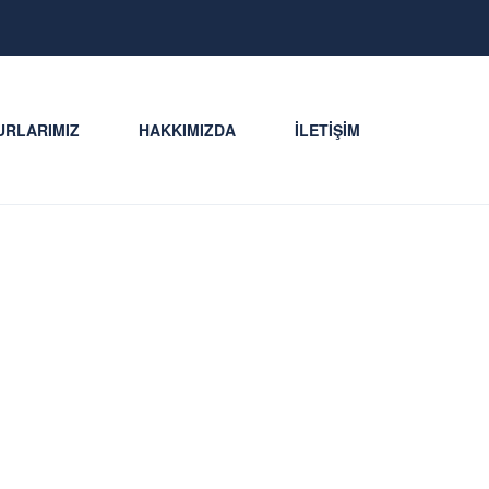
URLARIMIZ
HAKKIMIZDA
İLETIŞIM
OLU ROTASI