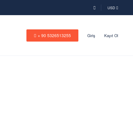
USD
+ 90 5326513255
Giriş
Kayıt Ol