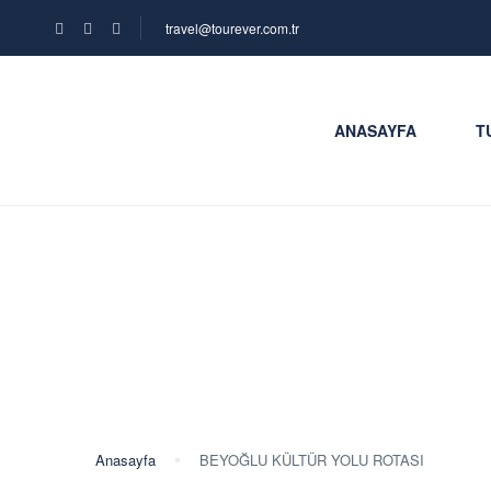
travel@tourever.com.tr
ANASAYFA
T
BEYOĞLU KÜLTÜR Y
Anasayfa
BEYOĞLU KÜLTÜR YOLU ROTASI