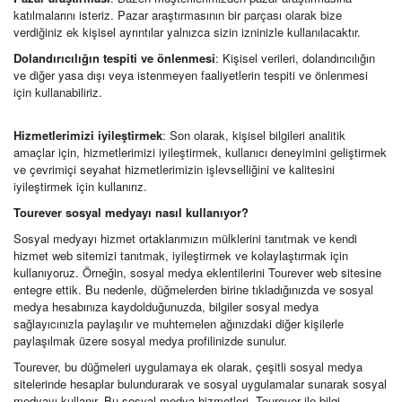
katılmalarını isteriz. Pazar araştırmasının bir parçası olarak bize
verdiğiniz ek kişisel ayrıntılar yalnızca sizin izninizle kullanılacaktır.
Dolandırıcılığın tespiti ve önlenmesi
: Kişisel verileri, dolandırıcılığın
ve diğer yasa dışı veya istenmeyen faaliyetlerin tespiti ve önlenmesi
için kullanabiliriz.
Hizmetlerimizi iyileştirmek
: Son olarak, kişisel bilgileri analitik
amaçlar için, hizmetlerimizi iyileştirmek, kullanıcı deneyimini geliştirmek
ve çevrimiçi seyahat hizmetlerimizin işlevselliğini ve kalitesini
iyileştirmek için kullanırız.
Tourever sosyal medyayı nasıl kullanıyor?
Sosyal medyayı hizmet ortaklarımızın mülklerini tanıtmak ve kendi
hizmet web sitemizi tanıtmak, iyileştirmek ve kolaylaştırmak için
kullanıyoruz. Örneğin, sosyal medya eklentilerini Tourever web sitesine
entegre ettik. Bu nedenle, düğmelerden birine tıkladığınızda ve sosyal
medya hesabınıza kaydolduğunuzda, bilgiler sosyal medya
sağlayıcınızla paylaşılır ve muhtemelen ağınızdaki diğer kişilerle
paylaşılmak üzere sosyal medya profilinizde sunulur.
Tourever, bu düğmeleri uygulamaya ek olarak, çeşitli sosyal medya
sitelerinde hesaplar bulundurarak ve sosyal uygulamalar sunarak sosyal
medyayı kullanır. Bu sosyal medya hizmetleri, Tourever ile bilgi