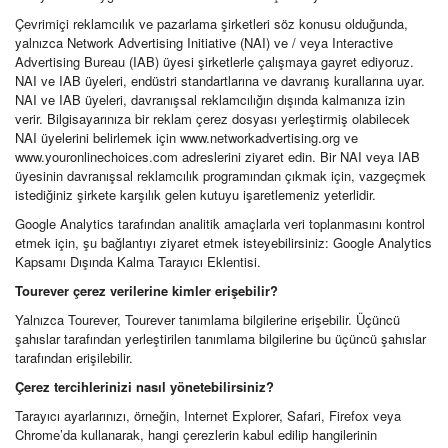
Çevrimiçi reklamcılık ve pazarlama şirketleri söz konusu olduğunda,
yalnızca Network Advertising Initiative (NAI) ve / veya Interactive
Advertising Bureau (IAB) üyesi şirketlerle çalışmaya gayret ediyoruz.
NAI ve IAB üyeleri, endüstri standartlarına ve davranış kurallarına uyar.
NAI ve IAB üyeleri, davranışsal reklamcılığın dışında kalmanıza izin
verir. Bilgisayarınıza bir reklam çerez dosyası yerleştirmiş olabilecek
NAI üyelerini belirlemek için www.networkadvertising.org ve
www.youronlinechoices.com adreslerini ziyaret edin. Bir NAI veya IAB
üyesinin davranışsal reklamcılık programından çıkmak için, vazgeçmek
istediğiniz şirkete karşılık gelen kutuyu işaretlemeniz yeterlidir.
Google Analytics tarafından analitik amaçlarla veri toplanmasını kontrol
etmek için, şu bağlantıyı ziyaret etmek isteyebilirsiniz: Google Analytics
Kapsamı Dışında Kalma Tarayıcı Eklentisi.
Tourever çerez verilerine kimler erişebilir?
Yalnızca Tourever, Tourever tanımlama bilgilerine erişebilir. Üçüncü
şahıslar tarafından yerleştirilen tanımlama bilgilerine bu üçüncü şahıslar
tarafından erişilebilir.
Çerez tercihlerinizi nasıl yönetebilirsiniz?
Tarayıcı ayarlarınızı, örneğin, Internet Explorer, Safari, Firefox veya
Chrome’da kullanarak, hangi çerezlerin kabul edilip hangilerinin