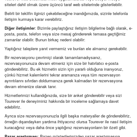
siteleri dahil olmak üzere üçüncü taraf web sitelerinde gösterilebilir.
Belirli bir teklifin ilginizi çekebileceğine inandığımızda, sizinle telefonla
iletişim kurmaya karar verebiliriz.
Diğer iletişimler
: Bizimle paylaştığınız iletişim bilgilerine bağlı olarak, e-
posta, posta, telefon veya size mesaj göndererek temasa geçtiğimiz
zamanlar olabilir. Bunun birkaç nedeni olabilir:
Yaptığınız taleplere yanıt vermemiz ve bunları ele almamız gerekebilir.
Bir rezervasyonu çevrimiçi olarak tamamlamadıysanız,
rezervasyonunuza devam etmeniz için size bir hatırlatıcı e-posta
gönderebiliriz. Bu ek hizmetin sizin için yararlı olduğuna inanıyoruz,
çünkü hizmet kalemlerini tekrar aramanıza veya tüm rezervasyon
ayrıntılarını sıfırdan doldurmanıza gerek kalmadan bir rezervasyona
devam etmenize olanak tanır.
Hizmetlerimizi kullandığınızda, size bir anket gönderebilir veya sizi
Tourever ile deneyiminiz hakkında bir inceleme sağlamaya davet
edebiliriz.
Ayrıca size rezervasyonunuzla ilgili başka materyaller de gönderebiliriz,
örneğin dışarıdayken yardıma ihtiyacınız olursa Tourever ile nasıl iletişim
kuracağınız veya daha önce yaptığınız rezervasyonların bir özeti gibi.
Pazar araştırması
: Bazen müşterilerimizden pazar araştırmasına