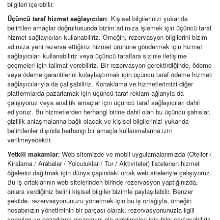
bilgileri içerebilir.
Üçüncü taraf hizmet sağlayıcıları
: Kişisel bilgilerinizi yukarıda
belirtilen amaçlar doğrultusunda bizim adımıza işlemek için üçüncü taraf
hizmet sağlayıcıları kullanabiliriz. Örneğin, rezervasyon bilgilerini bizim
adımıza yeni rezerve ettiğiniz hizmet ürününe göndermek için hizmet
sağlayıcıları kullanabiliriz veya üçüncü taraflara sizinle iletişime
geçmeleri için talimat verebiliriz. Bir rezervasyon gerektirdiğinde, ödeme
veya ödeme garantilerini kolaylaştırmak için üçüncü taraf ödeme hizmeti
sağlayıcılarıyla da çalışabiliriz. Konaklama ve hizmetlerimizi diğer
platformlarda pazarlamak için üçüncü taraf reklam ağlarıyla da
çalışıyoruz veya analitik amaçlar için üçüncü taraf sağlayıcıları dahil
ediyoruz. Bu hizmetlerden herhangi birine dahil olan bu üçüncü şahıslar,
gizlilik anlaşmalarına bağlı olacak ve kişisel bilgilerinizi yukarıda
belirtilenler dışında herhangi bir amaçla kullanmalarına izin
verilmeyecektir.
Yetkili makamlar
: Web sitemizde ve mobil uygulamalarımızda (Oteller /
Kiralama / Arabalar / Yolculuklar / Tur / Aktiviteler) listelenen hizmet
öğelerini dağıtmak için dünya çapındaki ortak web siteleriyle çalışıyoruz.
Bu iş ortaklarının web sitelerinden birinde rezervasyon yaptığınızda,
onlara verdiğiniz belirli kişisel bilgiler bizimle paylaşılabilir. Benzer
şekilde, rezervasyonunuzu yönetmek için bu iş ortağıyla, örneğin
hesabınızın yönetiminin bir parçası olarak, rezervasyonunuzla ilgili
sorguları ve pazarlama amaçlarını ele alabilmeleri için bilgi paylaşabiliriz.