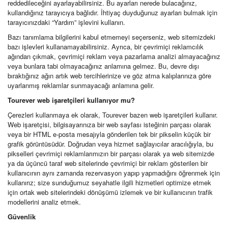
reddedileceğini ayarlayabilirsiniz. Bu ayarları nerede bulacağınız,
kullandığınız tarayıcıya bağlıdır. İhtiyaç duyduğunuz ayarları bulmak için
tarayıcınızdaki “Yardım” işlevini kullanın.
Bazı tanımlama bilgilerini kabul etmemeyi seçerseniz, web sitemizdeki
bazı işlevleri kullanamayabilirsiniz. Ayrıca, bir çevrimiçi reklamcılık
ağından çıkmak, çevrimiçi reklam veya pazarlama analizi almayacağınız
veya bunlara tabi olmayacağınız anlamına gelmez. Bu, devre dışı
bıraktığınız ağın artık web tercihlerinize ve göz atma kalıplarınıza göre
uyarlanmış reklamlar sunmayacağı anlamına gelir.
Tourever web işaretçileri kullanıyor mu?
Çerezleri kullanmaya ek olarak, Tourever bazen web işaretçileri kullanır.
Web işaretçisi, bilgisayarınıza bir web sayfası isteğinin parçası olarak
veya bir HTML e-posta mesajıyla gönderilen tek bir pikselin küçük bir
grafik görüntüsüdür. Doğrudan veya hizmet sağlayıcılar aracılığıyla, bu
pikselleri çevrimiçi reklamlarımızın bir parçası olarak ya web sitemizde
ya da üçüncü taraf web sitelerinde çevrimiçi bir reklam gösterilen bir
kullanıcının aynı zamanda rezervasyon yapıp yapmadığını öğrenmek için
kullanırız; size sunduğumuz seyahatle ilgili hizmetleri optimize etmek
için ortak web sitelerindeki dönüşümü izlemek ve bir kullanıcının trafik
modellerini analiz etmek.
Güvenlik