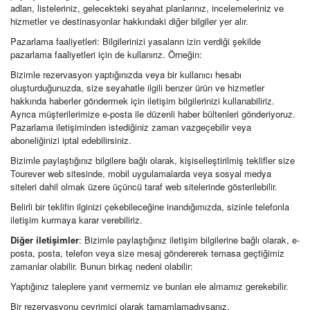
adları, listeleriniz, gelecekteki seyahat planlarınız, incelemeleriniz ve
hizmetler ve destinasyonlar hakkındaki diğer bilgiler yer alır.
Pazarlama faaliyetleri: Bilgilerinizi yasaların izin verdiği şekilde
pazarlama faaliyetleri için de kullanırız. Örneğin:
Bizimle rezervasyon yaptığınızda veya bir kullanıcı hesabı
oluşturduğunuzda, size seyahatle ilgili benzer ürün ve hizmetler
hakkında haberler göndermek için iletişim bilgilerinizi kullanabiliriz.
Ayrıca müşterilerimize e-posta ile düzenli haber bültenleri gönderiyoruz.
Pazarlama iletişiminden istediğiniz zaman vazgeçebilir veya
aboneliğinizi iptal edebilirsiniz.
Bizimle paylaştığınız bilgilere bağlı olarak, kişiselleştirilmiş teklifler size
Tourever web sitesinde, mobil uygulamalarda veya sosyal medya
siteleri dahil olmak üzere üçüncü taraf web sitelerinde gösterilebilir.
Belirli bir teklifin ilginizi çekebileceğine inandığımızda, sizinle telefonla
iletişim kurmaya karar verebiliriz.
Diğer iletişimler
: Bizimle paylaştığınız iletişim bilgilerine bağlı olarak, e-
posta, posta, telefon veya size mesaj göndererek temasa geçtiğimiz
zamanlar olabilir. Bunun birkaç nedeni olabilir:
Yaptığınız taleplere yanıt vermemiz ve bunları ele almamız gerekebilir.
Bir rezervasyonu çevrimiçi olarak tamamlamadıysanız,