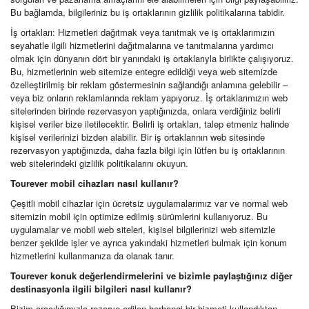
Bu bağlamda, bilgileriniz bu iş ortaklarının gizlilik politikalarına tabidir.
İş ortakları: Hizmetleri dağıtmak veya tanıtmak ve iş ortaklarımızın
seyahatle ilgili hizmetlerini dağıtmalarına ve tanıtmalarına yardımcı
olmak için dünyanın dört bir yanındaki iş ortaklarıyla birlikte çalışıyoruz.
Bu, hizmetlerinin web sitemize entegre edildiği veya web sitemizde
özelleştirilmiş bir reklam göstermesinin sağlandığı anlamına gelebilir –
veya biz onların reklamlarında reklam yapıyoruz. İş ortaklarımızın web
sitelerinden birinde rezervasyon yaptığınızda, onlara verdiğiniz belirli
kişisel veriler bize iletilecektir. Belirli iş ortakları, talep etmeniz halinde
kişisel verilerinizi bizden alabilir. Bir iş ortaklarının web sitesinde
rezervasyon yaptığınızda, daha fazla bilgi için lütfen bu iş ortaklarının
web sitelerindeki gizlilik politikalarını okuyun.
Tourever mobil cihazları nasıl kullanır?
Çeşitli mobil cihazlar için ücretsiz uygulamalarımız var ve normal web
sitemizin mobil için optimize edilmiş sürümlerini kullanıyoruz. Bu
uygulamalar ve mobil web siteleri, kişisel bilgilerinizi web sitemizle
benzer şekilde işler ve ayrıca yakındaki hizmetleri bulmak için konum
hizmetlerini kullanmanıza da olanak tanır.
Tourever konuk değerlendirmelerini ve bizimle paylaştığınız diğer
destinasyonla ilgili bilgileri nasıl kullanır?
Bizim aracılığımızla rezerve edilen herhangi bir hizmeti kullandıktan