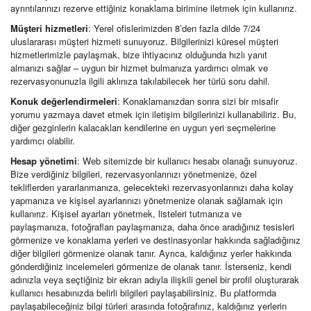
ayrıntılarınızı rezerve ettiğiniz konaklama birimine iletmek için kullanırız.
Müşteri hizmetleri
: Yerel ofislerimizden 8’den fazla dilde 7/24
uluslararası müşteri hizmeti sunuyoruz. Bilgilerinizi küresel müşteri
hizmetlerimizle paylaşmak, bize ihtiyacınız olduğunda hızlı yanıt
almanızı sağlar – uygun bir hizmet bulmanıza yardımcı olmak ve
rezervasyonunuzla ilgili aklınıza takılabilecek her türlü soru dahil.
Konuk değerlendirmeleri
: Konaklamanızdan sonra sizi bir misafir
yorumu yazmaya davet etmek için iletişim bilgilerinizi kullanabiliriz. Bu,
diğer gezginlerin kalacakları kendilerine en uygun yeri seçmelerine
yardımcı olabilir.
Hesap yönetimi
: Web sitemizde bir kullanıcı hesabı olanağı sunuyoruz.
Bize verdiğiniz bilgileri, rezervasyonlarınızı yönetmenize, özel
tekliflerden yararlanmanıza, gelecekteki rezervasyonlarınızı daha kolay
yapmanıza ve kişisel ayarlarınızı yönetmenize olanak sağlamak için
kullanırız. Kişisel ayarları yönetmek, listeleri tutmanıza ve
paylaşmanıza, fotoğrafları paylaşmanıza, daha önce aradığınız tesisleri
görmenize ve konaklama yerleri ve destinasyonlar hakkında sağladığınız
diğer bilgileri görmenize olanak tanır. Ayrıca, kaldığınız yerler hakkında
gönderdiğiniz incelemeleri görmenize de olanak tanır. İsterseniz, kendi
adınızla veya seçtiğiniz bir ekran adıyla ilişkili genel bir profil oluşturarak
kullanıcı hesabınızda belirli bilgileri paylaşabilirsiniz. Bu platformda
paylaşabileceğiniz bilgi türleri arasında fotoğrafınız, kaldığınız yerlerin