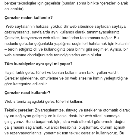
benzer teknolojiler için geçerlidir (bundan sonra birlikte “çerezler” olarak
anılacaktır).
Çerezler neden kullanılır?
Web sayfalarının hafızası yoktur. Bir web sitesinde sayfadan sayfaya
geziniyorsanız, sayfalarda aynı kullanıcı olarak tanınmayacaksınız.
Çerezler, tarayıcınızın web sitesi tarafından tanınmasını sağlar. Bu
nedenle çerezler çoğunlukla yaptığınız seçimleri hatırlamak için kullanılır
– tercih ettiğiniz dil ve kullandığınız para birimi gibi seçimler. Ayrıca, bir
web sitesine döndüğünüzde tanındığınızdan emin olurlar.
Tüm kurabiyeler aynı şeyi mi yapar?
Hayır, farklı çerez türleri ve bunları kullanmanın farklı yolları vardır.
Çerezler işlevlerine, ömürlerine ve bir web sitesine kimin yerleştirdiğine
göre kategorize edilebilir.
Çerezler nasıl kullanılır?
Web sitemiz aşağıdaki çerez türlerini kullanır:
Teknik çerezler
: Ziyaretçilerimize, ihtiyaç ve isteklerine otomatik olarak
uyum sağlayan gelişmiş ve kullanıcı dostu bir web sitesi sunmaya
çalışıyoruz. Bunu başarmak için, size web sitemizi göstermek, doğru
çalışmasını sağlamak, kullanıcı hesabınızı oluşturmak, oturum açmak
ve rezervasyonlarınızı yönetmek için teknik çerezler kullanıyoruz. Bu