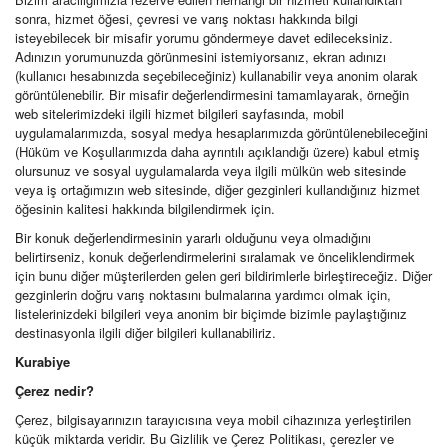
sonra, hizmet öğesi, çevresi ve varış noktası hakkında bilgi
isteyebilecek bir misafir yorumu göndermeye davet edileceksiniz.
Adınızın yorumunuzda görünmesini istemiyorsanız, ekran adınızı
(kullanıcı hesabınızda seçebileceğiniz) kullanabilir veya anonim olarak
görüntülenebilir. Bir misafir değerlendirmesini tamamlayarak, örneğin
web sitelerimizdeki ilgili hizmet bilgileri sayfasında, mobil
uygulamalarımızda, sosyal medya hesaplarımızda görüntülenebileceğini
(Hüküm ve Koşullarımızda daha ayrıntılı açıklandığı üzere) kabul etmiş
olursunuz ve sosyal uygulamalarda veya ilgili mülkün web sitesinde
veya iş ortağımızın web sitesinde, diğer gezginleri kullandığınız hizmet
öğesinin kalitesi hakkında bilgilendirmek için.
Bir konuk değerlendirmesinin yararlı olduğunu veya olmadığını
belirtirseniz, konuk değerlendirmelerini sıralamak ve önceliklendirmek
için bunu diğer müşterilerden gelen geri bildirimlerle birleştireceğiz. Diğer
gezginlerin doğru varış noktasını bulmalarına yardımcı olmak için,
listelerinizdeki bilgileri veya anonim bir biçimde bizimle paylaştığınız
destinasyonla ilgili diğer bilgileri kullanabiliriz.
Kurabiye
Çerez nedir?
Çerez, bilgisayarınızın tarayıcısına veya mobil cihazınıza yerleştirilen
küçük miktarda veridir. Bu Gizlilik ve Çerez Politikası, çerezler ve