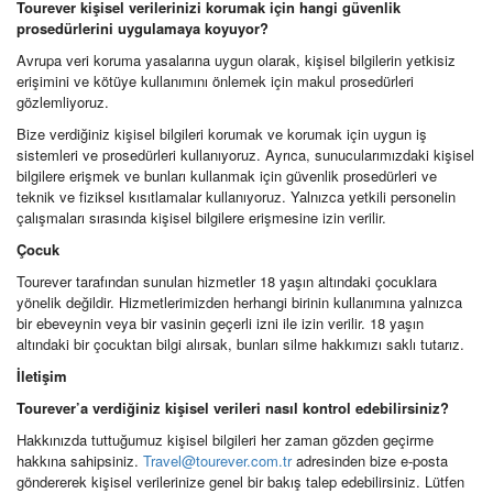
Tourever kişisel verilerinizi korumak için hangi güvenlik
prosedürlerini uygulamaya koyuyor?
Avrupa veri koruma yasalarına uygun olarak, kişisel bilgilerin yetkisiz
erişimini ve kötüye kullanımını önlemek için makul prosedürleri
gözlemliyoruz.
Bize verdiğiniz kişisel bilgileri korumak ve korumak için uygun iş
sistemleri ve prosedürleri kullanıyoruz. Ayrıca, sunucularımızdaki kişisel
bilgilere erişmek ve bunları kullanmak için güvenlik prosedürleri ve
teknik ve fiziksel kısıtlamalar kullanıyoruz. Yalnızca yetkili personelin
çalışmaları sırasında kişisel bilgilere erişmesine izin verilir.
Çocuk
Tourever tarafından sunulan hizmetler 18 yaşın altındaki çocuklara
yönelik değildir. Hizmetlerimizden herhangi birinin kullanımına yalnızca
bir ebeveynin veya bir vasinin geçerli izni ile izin verilir. 18 yaşın
altındaki bir çocuktan bilgi alırsak, bunları silme hakkımızı saklı tutarız.
İletişim
Tourever’a verdiğiniz kişisel verileri nasıl kontrol edebilirsiniz?
Hakkınızda tuttuğumuz kişisel bilgileri her zaman gözden geçirme
hakkına sahipsiniz.
Travel@tourever.com.tr
adresinden bize e-posta
göndererek kişisel verilerinize genel bir bakış talep edebilirsiniz. Lütfen