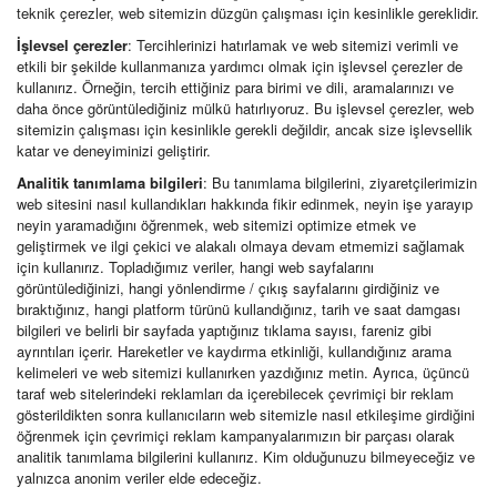
teknik çerezler, web sitemizin düzgün çalışması için kesinlikle gereklidir.
İşlevsel çerezler
: Tercihlerinizi hatırlamak ve web sitemizi verimli ve
etkili bir şekilde kullanmanıza yardımcı olmak için işlevsel çerezler de
kullanırız. Örneğin, tercih ettiğiniz para birimi ve dili, aramalarınızı ve
daha önce görüntülediğiniz mülkü hatırlıyoruz. Bu işlevsel çerezler, web
sitemizin çalışması için kesinlikle gerekli değildir, ancak size işlevsellik
katar ve deneyiminizi geliştirir.
Analitik tanımlama bilgileri
: Bu tanımlama bilgilerini, ziyaretçilerimizin
web sitesini nasıl kullandıkları hakkında fikir edinmek, neyin işe yarayıp
neyin yaramadığını öğrenmek, web sitemizi optimize etmek ve
geliştirmek ve ilgi çekici ve alakalı olmaya devam etmemizi sağlamak
için kullanırız. Topladığımız veriler, hangi web sayfalarını
görüntülediğinizi, hangi yönlendirme / çıkış sayfalarını girdiğiniz ve
bıraktığınız, hangi platform türünü kullandığınız, tarih ve saat damgası
bilgileri ve belirli bir sayfada yaptığınız tıklama sayısı, fareniz gibi
ayrıntıları içerir. Hareketler ve kaydırma etkinliği, kullandığınız arama
kelimeleri ve web sitemizi kullanırken yazdığınız metin. Ayrıca, üçüncü
taraf web sitelerindeki reklamları da içerebilecek çevrimiçi bir reklam
gösterildikten sonra kullanıcıların web sitemizle nasıl etkileşime girdiğini
öğrenmek için çevrimiçi reklam kampanyalarımızın bir parçası olarak
analitik tanımlama bilgilerini kullanırız. Kim olduğunuzu bilmeyeceğiz ve
yalnızca anonim veriler elde edeceğiz.