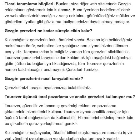
Ticari tanımlama bilgileri
: Bunları, size diğer web sitelerinde Gezgin
reklamlarını göstermek için kullanırız. Buna “yeniden hedefleme” denir
ve web sitemizdeki aradığınız varış noktaları, görüntülediğiniz mülkler ve
gösterilen fiyatlar gibi göz atma faaliyetlerinize dayalı olmayı amaçlar.
Gezgin çerezleri ne kadar süreyle etkin kalır?
Kullandığımız çerezlerin farklı ömürleri vardır. Bazıları için belirlediğimiz
maksimum ömür, web sitemize yaptığınız son ziyaretinizden itibaren
beş yıldır. Tarayıcınızdan istediğiniz zaman tüm çerezleri silebilirsiniz.
Tourever çerezlerini tarayıcınızdan kaldırmak için aşağıdaki bağlantıya
gidin (lütfen bu bağlantıya tıkladığınızda, tüm Tourever çerezlerinin
hemen kaldırılacağını unutmayın): Çerezleri Temizle.
Gezgin çerezlerini nasıl tanıyabilirsiniz?
Çerezlerimizi tarayıcı ayarlarınızda bulabilirsiniz.
Tourever üçüncü taraf pazarlama ve analiz çerezleri kullanıyor mu?
Tourever, güvenilir ve tanınmış çevrimiçi reklam ve pazarlama
şirketlerinin hizmetlerini kullanır. Tourever ayrıca analitik amaçlar için
üçüncü taraf sağlayıcıları da kullanabilir. Hizmetlerini etkinleştirmek için
bu şirketlerin çerez yerleştirmesi gerekir.
Kullandığımız sağlayıcılar, tüketici bilinci oluşturmaya ve sorumlu iş ve
veri yönetimi uygulamaları ve standartları oluşturmaya kararlıdır.