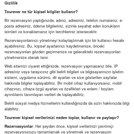
Gizlilik
Tourever ne tür kişisel bilgiler kullanır?
Bir rezervasyon yaptığınızda, adınız, adresiniz, telefon numaranız, e-
posta adresiniz, ödeme bilgileriniz, sizinle seyahat eden konukların
isimleri ve konaklamanız için tercihleriniz istenecektir.
Rezervasyonlarınızı yönetmeyi kolaylaştırmak için bir kullanıcı hesabı
açabilirsiniz. Bu, kişisel ayarlarınızı kaydetmenize, önceki
rezervasyonları gözden geçirmenize ve gelecekteki rezervasyonları
yönetmenize olanak tanır.
Web sitemizi ziyaret ettiğinizde, rezervasyon yapmasanız bile, IP
adresiniz veya tarayıcınız gibi belirli bilgileri ve bilgisayarınızın işletim
sistemi, uygulama sürümü, dil ayarları ve size gösterilen sayfalar
hakkında bilgiler toplayabiliriz. Bir mobil cihaz kullanıyorsanız, mobil
cihazınızı, cihaza özgü ayarları ve özellikleri ve enlem / boylam
ayrıntılarını tanımlayan verileri de toplayabiliriz.
Belirli sosyal medya hizmetlerini kullandığınızda da sizin hakkınızda bilgi
alabiliriz.
Tourever kişisel verilerinizi neden toplar, kullanır ve paylaşır?
Rezervasyonlar
: Her şeyden önce, kişisel verilerinizi çevrimiçi
rezervasyonunuzu tamamlamak ve yönetmek ve rezervasyon