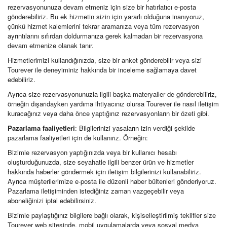
rezervasyonunuza devam etmeniz için size bir hatırlatıcı e-posta
gönderebiliriz. Bu ek hizmetin sizin için yararlı olduğuna inanıyoruz,
çünkü hizmet kalemlerini tekrar aramanıza veya tüm rezervasyon
ayrıntılarını sıfırdan doldurmanıza gerek kalmadan bir rezervasyona
devam etmenize olanak tanır.
Hizmetlerimizi kullandığınızda, size bir anket gönderebilir veya sizi
Tourever ile deneyiminiz hakkında bir inceleme sağlamaya davet
edebiliriz.
Ayrıca size rezervasyonunuzla ilgili başka materyaller de gönderebiliriz,
örneğin dışarıdayken yardıma ihtiyacınız olursa Tourever ile nasıl iletişim
kuracağınız veya daha önce yaptığınız rezervasyonların bir özeti gibi.
Pazarlama faaliyetleri
: Bilgilerinizi yasaların izin verdiği şekilde
pazarlama faaliyetleri için de kullanırız. Örneğin:
Bizimle rezervasyon yaptığınızda veya bir kullanıcı hesabı
oluşturduğunuzda, size seyahatle ilgili benzer ürün ve hizmetler
hakkında haberler göndermek için iletişim bilgilerinizi kullanabiliriz.
Ayrıca müşterilerimize e-posta ile düzenli haber bültenleri gönderiyoruz.
Pazarlama iletişiminden istediğiniz zaman vazgeçebilir veya
aboneliğinizi iptal edebilirsiniz.
Bizimle paylaştığınız bilgilere bağlı olarak, kişiselleştirilmiş teklifler size
Tourever web sitesinde, mobil uygulamalarda veya sosyal medya