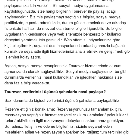
paylaşmanıza izin verebilir. Bir sosyal medya uygulamasına
kaydolduğunuzda, size hangi bilgilerin Tourever ile paylaşılacağı
söylenecektir. Bizimle paylaşmayı seçtiğiniz bilgiler, sosyal medya
profilinizde, e-posta adresinizde, durum güncellemelerinde ve arkadaş
listenizde halihazırda mevcut olan temel bilgileri içerebilir. Bu bilgiler,
uygulamanın kendisinde veya web sitemizde benzersiz bir kullanıcı
deneyimi yaratmak için gereklidir. Web sitemizi ihtiyaçlarınıza göre
kişiselleştirmek, seyahat destinasyonlarında arkadaşlarınızla bağlantı
kurmak ve seyahatle ilgili hizmetlerimizi analiz etmek ve geliştirmek gibi
işlemleri kolaylaştırır.
Ayrıca, sosyal medya hesaplarınızla Tourever hizmetlerinde oturum
açmanıza da olanak sağlayabiliriz. Sosyal medya sağlayıcınız, bu gibi
durumlarda verilerinizi nasıl kullandıkları ve işledikleri hakkında size
daha fazla bilgi verecektir.
Tourever, verilerinizi üçüncü şahıslarla nasıl paylaşır?
Bazı durumlarda kişisel verilerinizi üçüncü şahıslarla paylaşabiliriz.
Rezerve ettiğiniz konaklama: Rezervasyonunuzu tamamlamak için,
rezervasyon yaptığınız hizmetlere (oteller / kira / arabalar / yolculuklar /
turlar / aktiviteler) ilgili rezervasyon detaylarını aktarmamız gerekiyor.
Bu, adınız, iletişim ve ödeme bilgileriniz, sizinle seyahat eden
misafirlerin adları ve rezervasyon yaparken belirttiğiniz tüm tercihler gibi