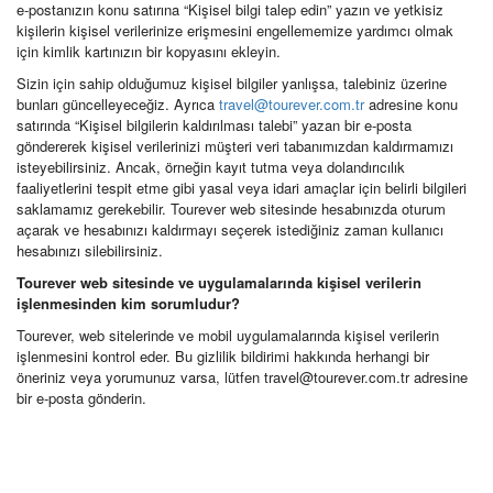
e-postanızın konu satırına “Kişisel bilgi talep edin” yazın ve yetkisiz
kişilerin kişisel verilerinize erişmesini engellememize yardımcı olmak
için kimlik kartınızın bir kopyasını ekleyin.
Sizin için sahip olduğumuz kişisel bilgiler yanlışsa, talebiniz üzerine
bunları güncelleyeceğiz. Ayrıca
travel@tourever.com.tr
adresine konu
satırında “Kişisel bilgilerin kaldırılması talebi” yazan bir e-posta
göndererek kişisel verilerinizi müşteri veri tabanımızdan kaldırmamızı
isteyebilirsiniz. Ancak, örneğin kayıt tutma veya dolandırıcılık
faaliyetlerini tespit etme gibi yasal veya idari amaçlar için belirli bilgileri
saklamamız gerekebilir. Tourever web sitesinde hesabınızda oturum
açarak ve hesabınızı kaldırmayı seçerek istediğiniz zaman kullanıcı
hesabınızı silebilirsiniz.
Tourever web sitesinde ve uygulamalarında kişisel verilerin
işlenmesinden kim sorumludur?
Tourever, web sitelerinde ve mobil uygulamalarında kişisel verilerin
işlenmesini kontrol eder. Bu gizlilik bildirimi hakkında herhangi bir
öneriniz veya yorumunuz varsa, lütfen travel@tourever.com.tr adresine
bir e-posta gönderin.