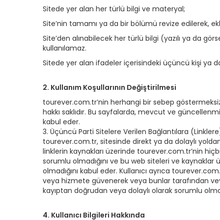
Sitede yer alan her türlü bilgi ve materyal;
Site’nin tamamı ya da bir bölümü revize edilerek, ekle
Site’den alınabilecek her türlü bilgi (yazılı ya da gö
kullanılamaz.
Sitede yer alan ifadeler içerisindeki üçüncü kişi ya da
2. Kullanım Koşullarının Değiştirilmesi
tourever.com.tr’nin herhangi bir sebep göstermeksi
hakkı saklıdır. Bu sayfalarda, mevcut ve güncellenmiş
kabul eder.
3. Üçüncü Parti Sitelere Verilen Bağlantılara (Linklere
tourever.com.tr, sitesinde direkt ya da dolaylı yoldan 
linklerin kaynakları üzerinde tourever.com.tr’nin hiçbi
sorumlu olmadığını ve bu web siteleri ve kaynaklar 
olmadığını kabul eder. Kullanıcı ayrıca tourever.com.
veya hizmete güvenerek veya bunlar tarafından veya 
kayıptan doğrudan veya dolaylı olarak sorumlu olmad
4. Kullanıcı Bilgileri Hakkında