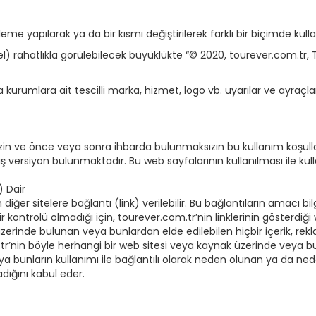
me yapılarak ya da bir kısmı değiştirilerek farklı bir biçimde kull
rsel) rahatlıkla görülebilecek büyüklükte “© 2020, tourever.com.tr,
 kurumlara ait tescilli marka, hizmet, logo vb. uyarılar ve ayraçlar
zin ve önce veya sonra ihbarda bulunmaksızın bu kullanım koşull
 versiyon bulunmaktadır. Bu web sayfalarının kullanılması ile kull
) Dair
diğer sitelere bağlantı (link) verilebilir. Bu bağlantıların amacı bi
r kontrolü olmadığı için, tourever.com.tr’nin linklerinin gösterdiği
üzerinde bulunan veya bunlardan elde edilebilen hiçbir içerik, r
tr’nin böyle herhangi bir web sitesi veya kaynak üzerinde veya bun
bunların kullanımı ile bağlantılı olarak neden olunan ya da ned
ığını kabul eder.