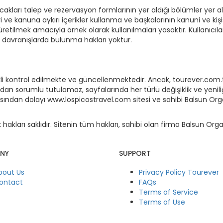
acakları talep ve rezervasyon formlarının yer aldığı bölümler yer
zleri ve kanuna aykırı içerikler kullanma ve başkalarının kanuni ve ki
etilmek amacıyla örnek olarak kullanılmaları yasaktır. Kullanıcıla
 davranışlarda bulunma hakları yoktur.
ekli kontrol edilmekte ve güncellenmektedir. Ancak, tourever.co
rından sorumlu tutulamaz, sayfalarında her türlü değişiklik ve yeniliğ
asından dolayı www.lospicostravel.com sitesi ve sahibi Balsun Org
akları saklıdır. Sitenin tüm hakları, sahibi olan firma Balsun Orga
NY
SUPPORT
bout Us
Privacy Policy Tourever
ontact
FAQs
Terms of Service
Terms of Use