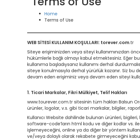
Terms of Use
Home
Terms of Use
WEB SİTESİ KULLANIM KOŞULLARI: torever.com
.tr
Siteye erişiminizden veya siteyi kullanımınızdan önc
hükümlerle bağlı olmayı kabul etmektesiniz. Eğer bu ş
kullanıma başladıysanız kullanımı derhal durdurmalıs
siteye konulmasıyla derhal yürürlük kazanır. Siz bu
devam eden erişiminiz veya devam eden siteyi kullanı
1. Ticari Markalar, Fikri Mülkiyet, Telif Hakları
www.tourever.com.tr sitesinin tüm hakları Balsun Org
ürünler, logolar, v.s. gibi ticari markalar, bilgiler, r
Kullanıcı Website dahilinde bulunan ürünleri, bigileri, he
software-code’ların html kodu ve diğer kodlar vs. i
işlemeyeceğini, online ya da diğer bir yöntem kulla
ve/veya dolaylı olarak rekabete girmeyeceğini kabu