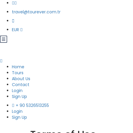
travel@tourever.com.tr
EUR
Home
Tours
About Us
Contact
Login
Sign Up
+ 90 5326513255
Login
Sign Up