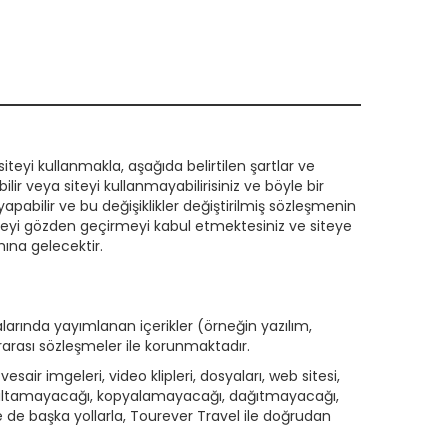
teyi kullanmakla, aşağıda belirtilen şartlar ve
r veya siteyi kullanmayabilirisiniz ve böyle bir
abilir ve bu değişiklikler değiştirilmiş sözleşmenin
şmeyi gözden geçirmeyi kabul etmektesiniz ve siteye
ına gelecektir.
larında yayımlanan içerikler (örneğin yazılım,
slararası sözleşmeler ile korunmaktadır.
vesair imgeleri, video klipleri, dosyaları, web sitesi,
 çoğaltamayacağı, kopyalamayacağı, dağıtmayacağı,
 de başka yollarla, Tourever Travel ile doğrudan