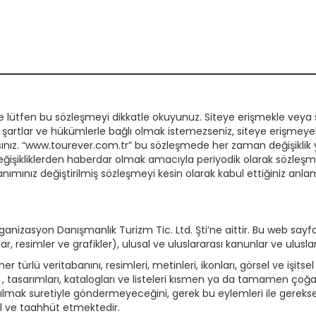
e lütfen bu sözleşmeyi dikkatle okuyunuz. Siteye erişmekle veya si
artlar ve hükümlerle bağlı olmak istemezseniz, siteye erişmeyebili
ınız. “www.tourever.com.tr” bu sözleşmede her zaman değişiklik yap
 değişikliklerden haberdar olmak amacıyla periyodik olarak sözle
mınız değiştirilmiş sözleşmeyi kesin olarak kabul ettiğiniz anlam
anizasyon Danışmanlık Turizm Tic. Ltd. Şti’ne aittir. Bu web sayfa
aporlar, resimler ve grafikler), ulusal ve uluslararası kanunlar ve ulu
r türlü veritabanını, resimleri, metinleri, ikonları, görsel ve işitsel 
le , tasarımları, katalogları ve listeleri kısmen ya da tamamen
nılmak suretiyle göndermeyeceğini, gerek bu eylemleri ile gerekse
l ve taahhüt etmektedir.