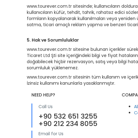
www.tourever.com.tr sitesinde; kullanıcıların doldur
kullanıcıların küfür, tehdit, tahrik, rahatsız edici sö
formların kopyalanarak kullanılmaları veya yeniden ür
satma, ticari amaçlı reklam yapma ve benzeri ticari
5. Hak ve Sorumluluklar
www.tourever.com.tr sitesine bulunan içerikler sür
Ticaret Ltd Şti site içeriğindeki bilgi ve fiyat hatala
doğabilecek hiçbir rezervasyon, satış veya bilgi hat
sorumluluk yüklenemez.
www.tourever.com.tr sitesinin tüm kullanım ve içerik h
İzinsiz kullanımı kanunlarla yasaklanmıştır.
NEED HELP?
COMPA
Call Us
A
C
+90 532 651 3255
+90 212 234 8055
Email for Us