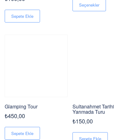
ürünün
Seçenekler
birden
fazla
Sepete Ekle
varyasyonu
var.
Seçenekler
ürün
sayfasından
seçilebilir
Glamping Tour
Sultanahmet Tarihi
Yarımada Turu
₺
450,00
₺
150,00
Sepete Ekle
Sepete Ekle