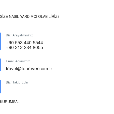
Seçenekler
ürün
sayfasından
SİZE NASIL YARDIMCI OLABİLİRİZ?
seçilebilir
Bizi Arayabilirsiniz
+90 553 440 5544
+90 212 234 8055
Email Adresimiz
travel@tourever.com.tr
Bizi Takip Edin
KURUMSAL