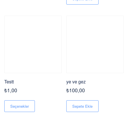
Testt
ye ve gez
₺
1,00
₺
100,00
Bu
ürünün
Seçenekler
Sepete Ekle
birden
fazla
varyasyonu
var.