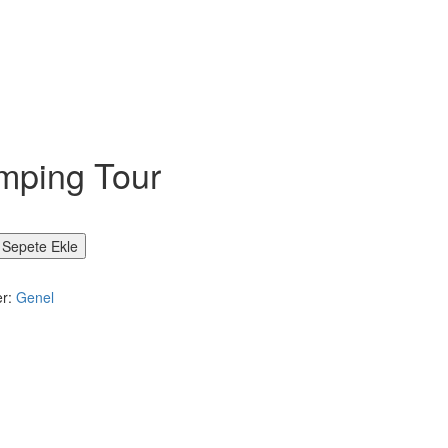
mping Tour
g
Sepete Ekle
er:
Genel