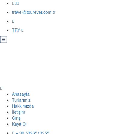
travel@tourever.com.tr
TRY
Anasayfa
Turlarımız
Hakkımızda
İletişim
Giriş
Kayıt Ol
+ 90 5326513255