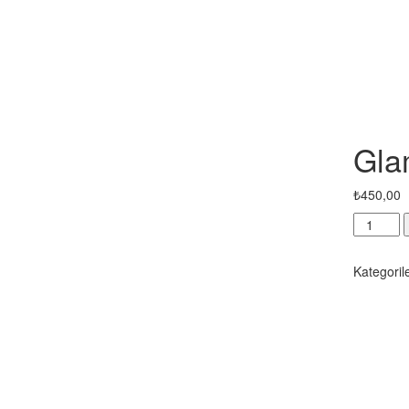
Gla
₺
450,00
Glampin
Tour
adet
Kategoril