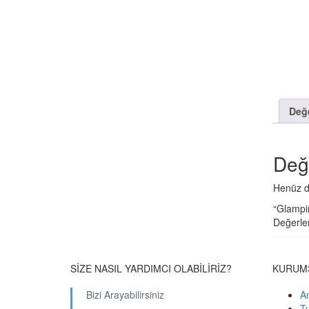
Değe
Değ
Henüz d
“Glampin
Değerle
SİZE NASIL YARDIMCI OLABİLİRİZ?
KURUM
Bizi Arayabilirsiniz
A
Tu