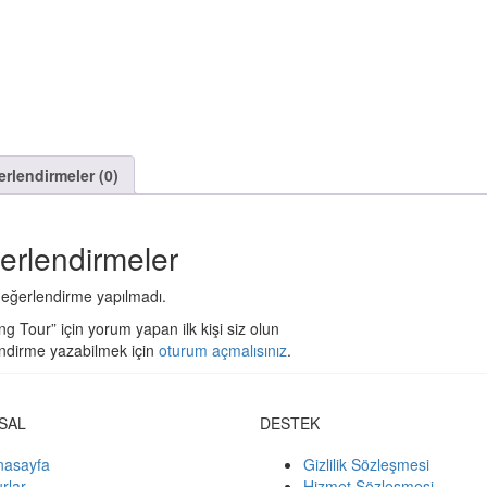
rlendirmeler (0)
erlendirmeler
eğerlendirme yapılmadı.
g Tour” için yorum yapan ilk kişi siz olun
ndirme yazabilmek için
oturum açmalısınız
.
SAL
DESTEK
nasayfa
Gizlilik Sözleşmesi
rlar
Hizmet Sözleşmesi